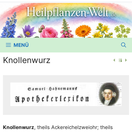
MENÜ
Knollenwurz
Knol­len­wurz
, theils Acke­rei­chel­z­wei­ohr; theils