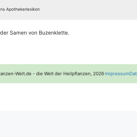
 der Samen von Buzenklette.
e
lanzen-Welt.de - die Welt der Heilpflanzen, 2026
·
Impressum
Dat