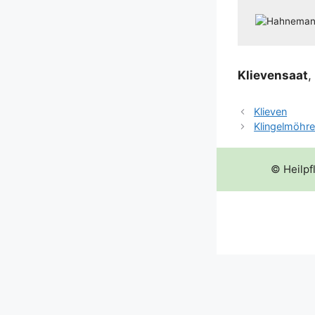
Klie­ven­saat
,
Klieven
Klingelmöhr
© Heilpf