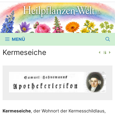
MENÜ
Kermeseiche
Ker­mes­ei­che
, der Wohn­ort der Ker­mes­schild­laus,