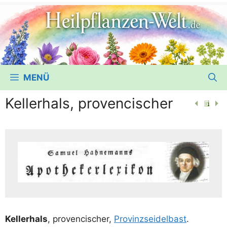
MENÜ
Kellerhals, provencischer
Kel­ler­hals
, pro­ven­cischer,
Pro­vinz­sei­del­bast
.