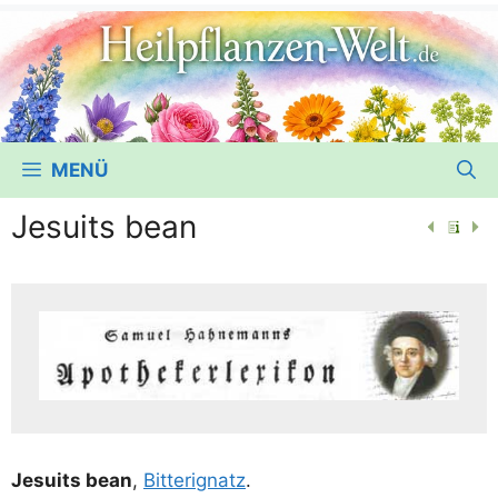
MENÜ
Jesuits bean
Jesuits bean
,
Bit­te­ri­gnatz
.