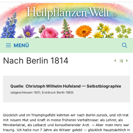
MENÜ
Nach Berlin 1814
Quel­le
:
Chris­toph Wil­helm Hufe­land — Selbst­bio­gra­phie
(abge­schlos­sen 1831; Erst­druck Ber­lin 1863)