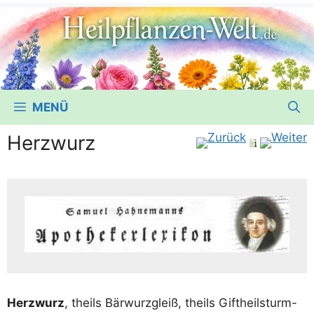
MENÜ
Herzwurz
Herz­wurz
, theils Bär­wurz­gleiß, theils Gift­heil­sturm-