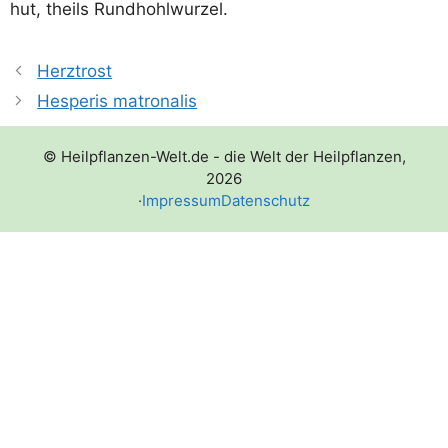
hut, theils Rundhohlwurzel.
Herztrost
Hesperis matronalis
© Heilpflanzen-Welt.de - die Welt der Heilpflanzen,
2026
·
Impressum
Datenschutz