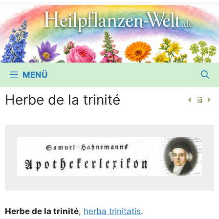
MENÜ
Herbe de la trinité
Her­be de la tri­ni­té
,
her­ba tri­ni­ta­tis
.