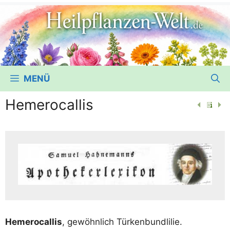
MENÜ
Hemerocallis
Hemero­cal­lis
, gewöhn­lich Türkenbundlilie.