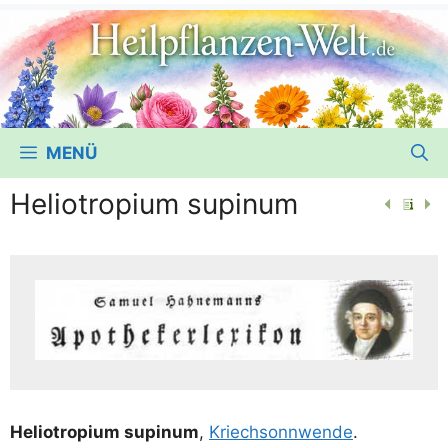
MENÜ
Heliotropium supinum
Helio­tro­pi­um supi­num
,
Kriechs­onn­wen­de
.