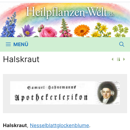
MENÜ
Halskraut
Hals­kraut
,
Nes­sel­blatt­glo­cken­blu­me
.