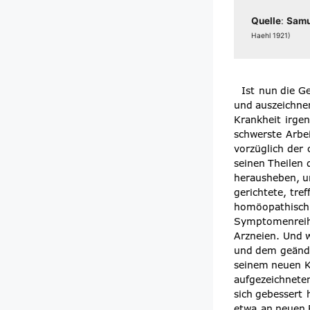
Quel­le
:
Samu­
Haehl 1921)