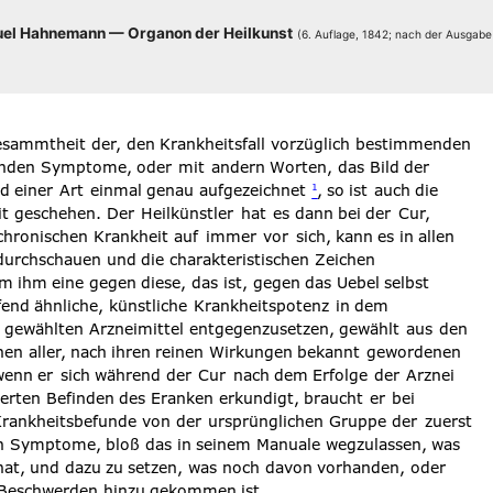
el Hah­ne­mann — Orga­non der Heil­kunst
(6. Auf­la­ge, 1842; nach der Aus­ga­b