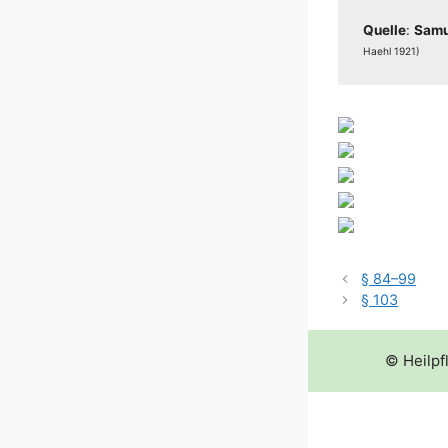
Quel­le
:
Samu­
Haehl 1921)
§ 84–99
§ 103
© Heilpf