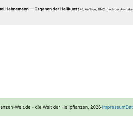
el Hah­ne­mann — Orga­non der Heil­kunst
(6. Auf­la­ge, 1842; nach der Aus­ga­b
lanzen-Welt.de - die Welt der Heilpflanzen, 2026
·
Impressum
Dat