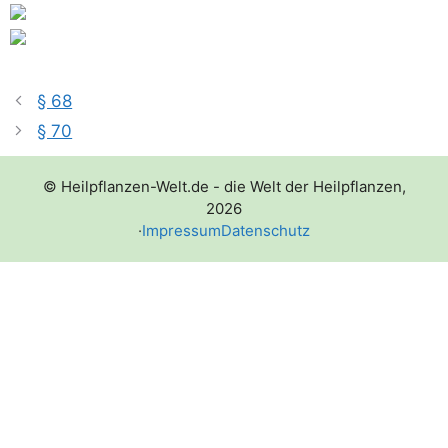
§ 68
§ 70
© Heilpflanzen-Welt.de - die Welt der Heilpflanzen,
2026
·
Impressum
Datenschutz