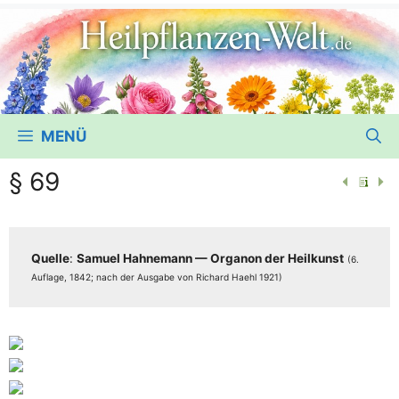
MENÜ
§ 69
Quel­le
:
Samu­el Hah­ne­mann — Orga­non der Heil­kunst
(6.
Auf­la­ge, 1842; nach der Aus­ga­be von Richard Haehl 1921)