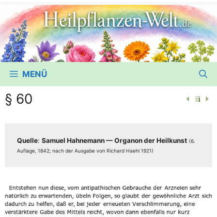
MENÜ
§ 60
Quel­le
:
Samu­el Hah­ne­mann — Orga­non der Heil­kunst
(6.
Auf­la­ge, 1842; nach der Aus­ga­be von Richard Haehl 1921)