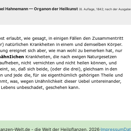
el Hah­ne­mann — Orga­non der Heil­kunst
(6. Auf­la­ge, 1842; nach der Aus­ga­b
lanzen-Welt.de - die Welt der Heilpflanzen, 2026
·
Impressum
Dat