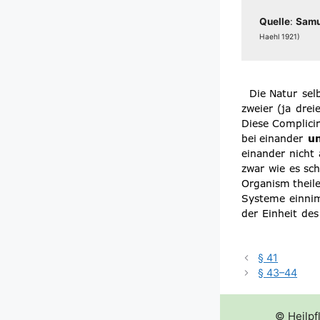
Quel­le
:
Samu­
Haehl 1921)
§ 41
§ 43–44
© Heilpf