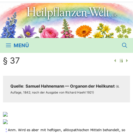
MENÜ
§ 37
Quel­le
:
Samu­el Hah­ne­mann — Orga­non der Heil­kunst
(6.
Auf­la­ge, 1842; nach der Aus­ga­be von Richard Haehl 1921)