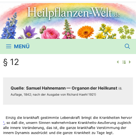
MENÜ
§ 12
Quel­le
:
Samu­el Hah­ne­mann — Orga­non der Heil­kunst
(6.
Auf­la­ge, 1842; nach der Aus­ga­be von Richard Haehl 1921)