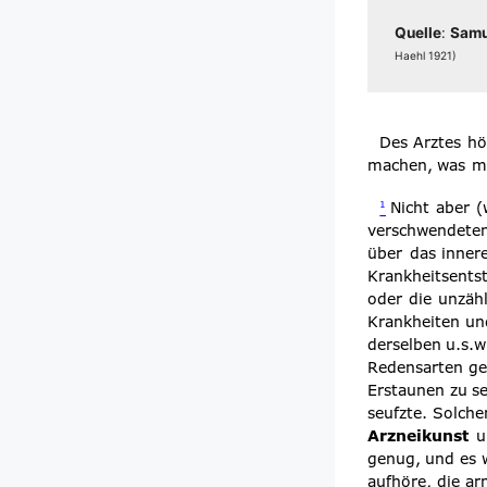
Quel­le
:
Samu­
Haehl 1921)