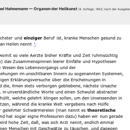
el Hah­ne­mann — Orga­non der Heil­kunst
(6. Auf­la­ge, 1842; nach der Aus­ga­b