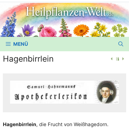
MENÜ
Hagenbirrlein
Hagenb­irr­lein
, die Frucht von Weißhagedorn.