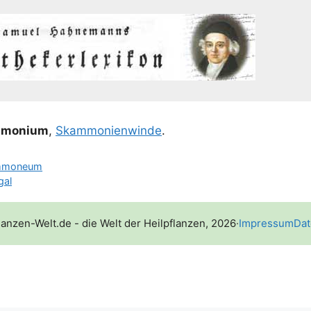
mo­ni­um
,
Skam­mo­nien­win­de
.
mmoneum
gal
lanzen-Welt.de - die Welt der Heilpflanzen, 2026
·
Impressum
Dat