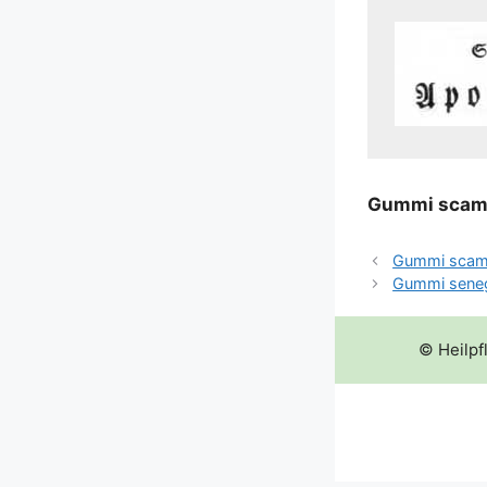
Gum­mi scam­
Gummi sca
Gummi sene
© Heilpf