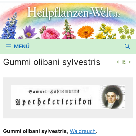
MENÜ
Gummi olibani sylvestris
Gum­mi oli­ba­ni syl­vestris
,
Wald­rauch
.