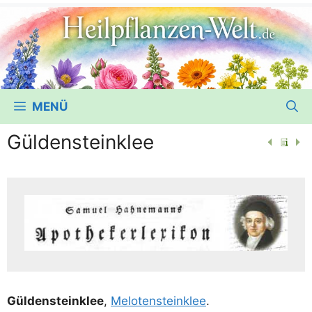
MENÜ
Güldensteinklee
Gül­den­stein­klee
,
Melo­ten­stein­klee
.