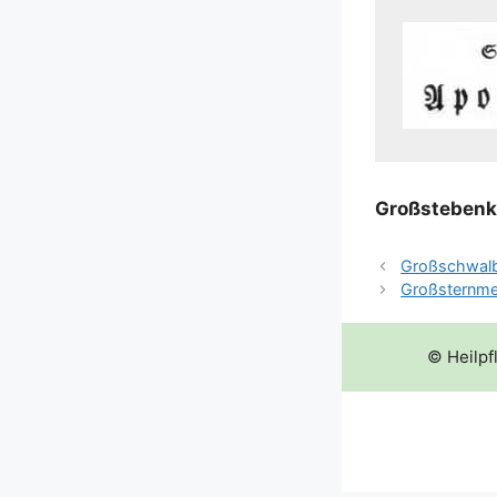
Groß­st­eben­
Großschwal
Großsternme
© Heilpf