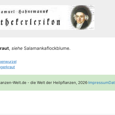
kraut
,
sie­he
Salamankaflockblume.
benwurzel
gerkraut
lanzen-Welt.de - die Welt der Heilpflanzen, 2026
·
Impressum
Dat