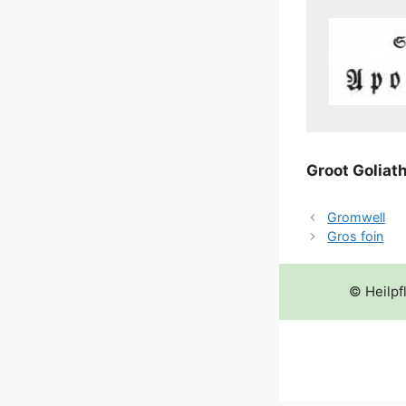
Groot Goli­at
Gromwell
Gros foin
© Heilpf