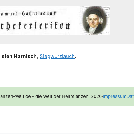
h sien Har­nisch
,
Sieg­wurz­lauch
.
lanzen-Welt.de - die Welt der Heilpflanzen, 2026
·
Impressum
Dat