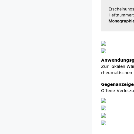
Erschei­nungs­
Heft­num­mer
Mono­gra­phie