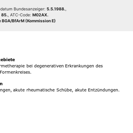
da­tum Bun­des­an­zei­ger:
5.5.1988.
,
:
85.
, ATC-Code:
M02AX.
 BGA/​​BfArM (Kom­mis­si­on E)