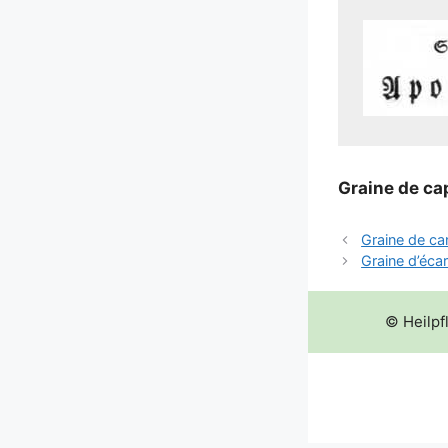
Grai­ne de ca
Graine de ca
Graine d’écar
© Heilpf