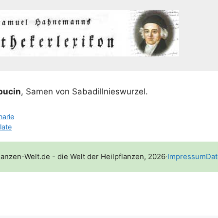
pu­cin
, Samen von Sabadillnieswurzel.
narie
late
lanzen-Welt.de - die Welt der Heilpflanzen, 2026
·
Impressum
Dat