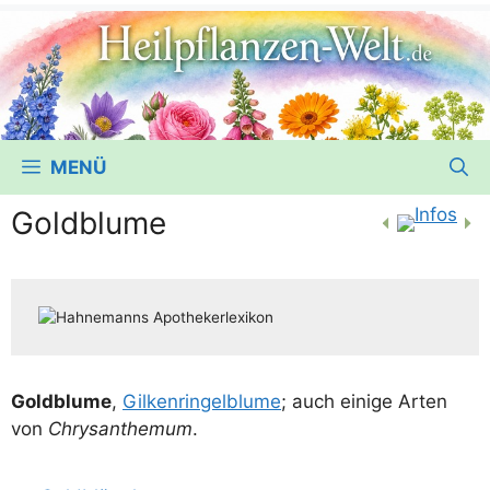
MENÜ
Goldblume
Gold­blu­me
,
Gil­ken­rin­gel­blu­me
; auch eini­ge Arten
von
Chry­san­the­mum
.