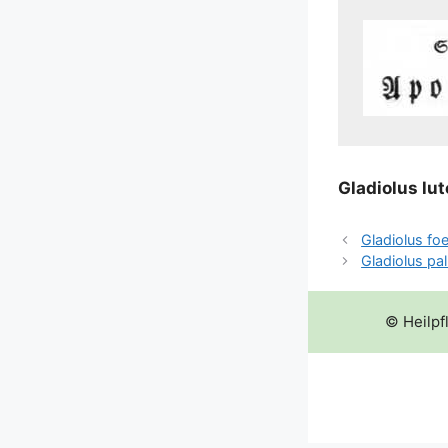
Gla­dio­lus lu
Gladiolus fo
Gladiolus pal
© Heilpf