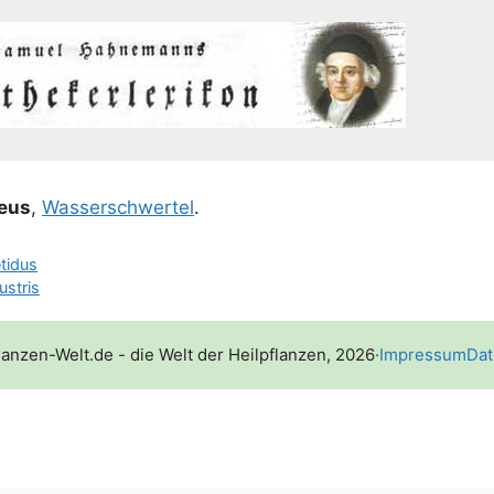
teus
,
Was­ser­schwer­tel
.
etidus
ustris
lanzen-Welt.de - die Welt der Heilpflanzen, 2026
·
Impressum
Dat