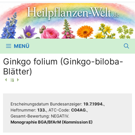
MENÜ
Ginkgo folium (Ginkgo-biloba-
Blätter)
Erschei­nungs­da­tum Bun­des­an­zei­ger:
19.7.1994.
,
Heft­num­mer:
133.
, ATC-Code:
C04AG.
,
Gesamt-Bewer­­tung:
NEGATIV.
Mono­gra­phie BGA/​​BfArM (Kom­mis­si­on E)