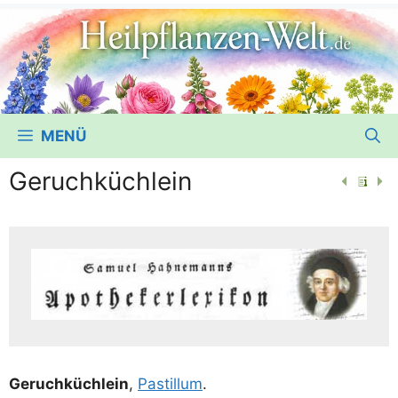
MENÜ
Geruchküchlein
Geruch­küch­lein
,
Past­il­lum
.