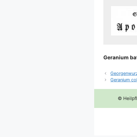
Gera­ni­um b
Georgenwurz
Geranium co
© Heilpf