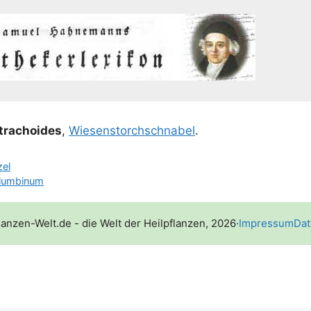
atrachoides
,
Wie­sen­storch­schna­bel
.
el
lumbinum
lanzen-Welt.de - die Welt der Heilpflanzen, 2026
·
Impressum
Dat