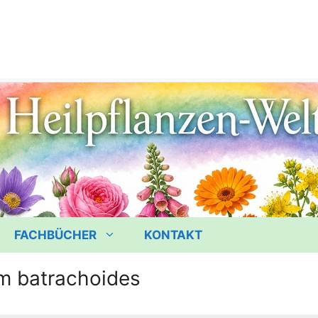
FACHBÜCHER
KONTAKT
m batrachoides