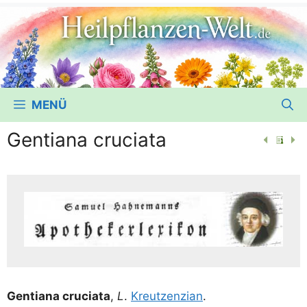
MENÜ
Gentiana cruciata
Gen­ti­a­na cru­cia­ta
,
L
.
Kreut­zen­zi­an
.