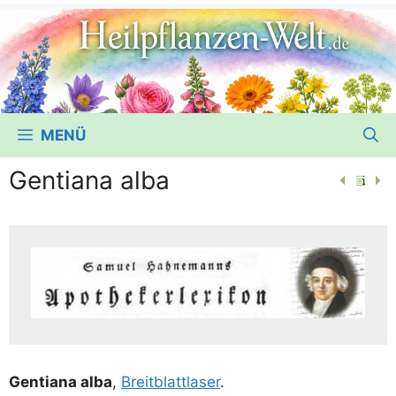
MENÜ
Gentiana alba
Gen­ti­a­na alba
,
Breit­blatt­la­ser
.