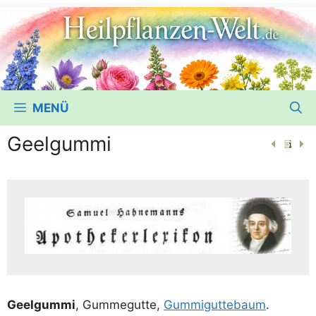
MENÜ
Geelgummi
Geel­gum­mi
, Gum­me­gut­te,
Gum­mi­gut­te­baum
.