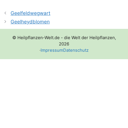
Geelfeldwegwart
Geelheydblomen
© Heilpflanzen-Welt.de - die Welt der Heilpflanzen,
2026
·
Impressum
Datenschutz