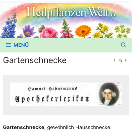
MENÜ
Gartenschnecke
Gar­ten­schne­cke
, gewöhn­lich Hausschnecke.