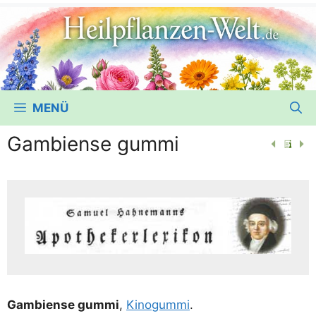
MENÜ
Gambiense gummi
Gam­bi­en­se gum­mi
,
Kino­gum­mi
.