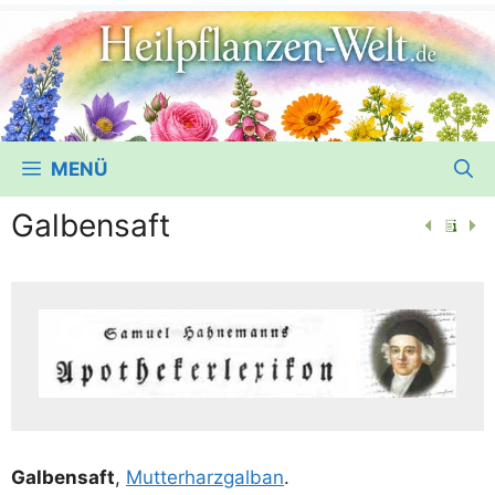
MENÜ
Galbensaft
Gal­ben­saft
,
Mut­ter­harz­gal­ban
.