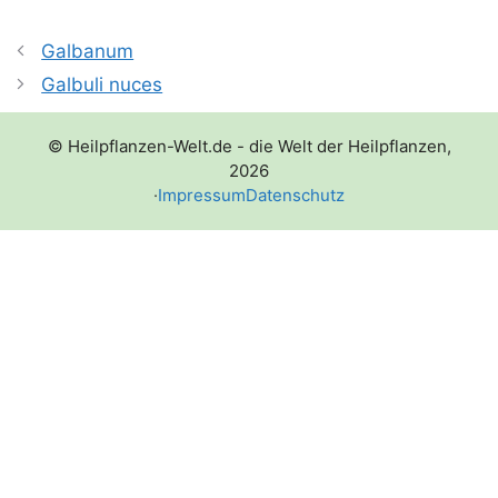
Galbanum
Galbuli nuces
© Heilpflanzen-Welt.de - die Welt der Heilpflanzen,
2026
·
Impressum
Datenschutz