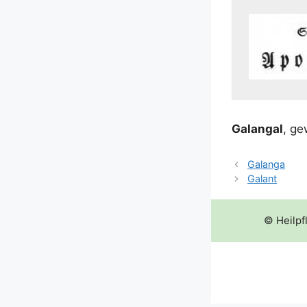
Galangal
, ge
Galanga
Galant
© Heilpf