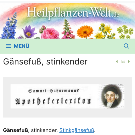
MENÜ
Gänsefuß, stinkender
Gän­se­fuß
, stin­ken­der,
Stink­gän­se­fuß
.