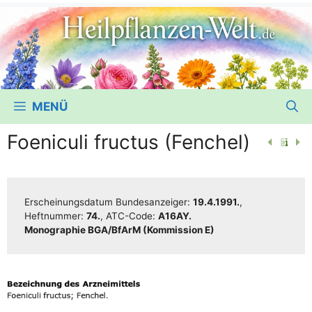
MENÜ
Foeniculi fructus (Fenchel)
Erschei­nungs­da­tum Bun­des­an­zei­ger:
19.4.1991.
,
Heft­num­mer:
74.
, ATC-Code:
A16AY.
Mono­gra­phie BGA/​​BfArM (Kom­mis­si­on E)