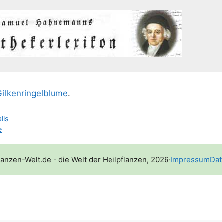
il­ken­rin­gel­blu­me
.
lis
e
lanzen-Welt.de - die Welt der Heilpflanzen, 2026
·
Impressum
Dat