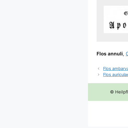
Flos annu­li
,
G
Flos ambarva
Flos auricula
© Heilpf