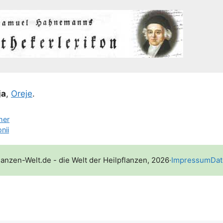
ja
,
Ore­je
.
her
nii
lanzen-Welt.de - die Welt der Heilpflanzen, 2026
·
Impressum
Dat