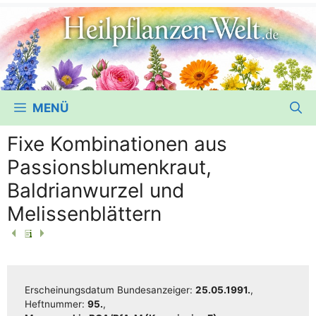
MENÜ
Fixe Kombinationen aus
Passionsblumenkraut,
Baldrianwurzel und
Melissenblättern
Erschei­nungs­da­tum Bun­des­an­zei­ger:
25.05.1991.
,
Heft­num­mer:
95.
,