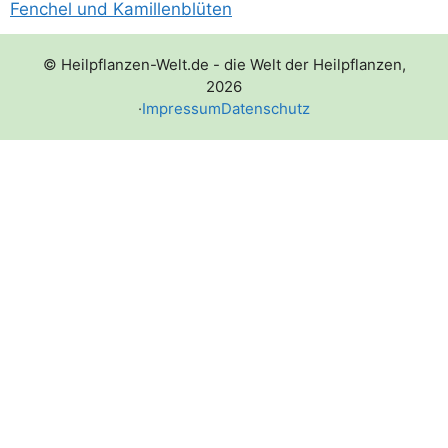
Fenchel und Kamillenblüten
© Heilpflanzen-Welt.de - die Welt der Heilpflanzen,
2026
·
Impressum
Datenschutz