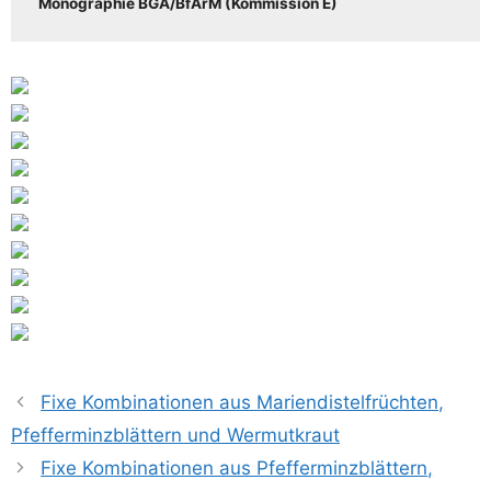
Mono­gra­phie BGA/​​BfArM (Kom­mis­si­on E)
Fixe Kombinationen aus Mariendistelfrüchten,
Pfefferminzblättern und Wermutkraut
Fixe Kombinationen aus Pfefferminzblättern,