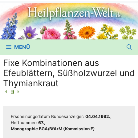
MENÜ
Fixe Kombinationen aus
Efeublättern, Süßholzwurzel und
Thymiankraut
Erschei­nungs­da­tum Bun­des­an­zei­ger:
04.04.1992.
,
Heft­num­mer:
67.
,
Mono­gra­phie BGA/​​BfArM (Kom­mis­si­on E)