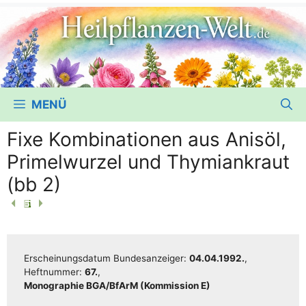
MENÜ
Fixe Kombinationen aus Anisöl,
Primelwurzel und Thymiankraut
(bb 2)
Erschei­nungs­da­tum Bun­des­an­zei­ger:
04.04.1992.
,
Heft­num­mer:
67.
,
Mono­gra­phie BGA/​​BfArM (Kom­mis­si­on E)