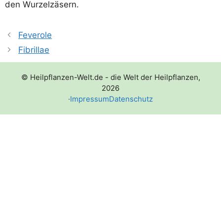
den Wurzelzäsern.
Feverole
Fibrillae
© Heilpflanzen-Welt.de - die Welt der Heilpflanzen,
2026
·
Impressum
Datenschutz