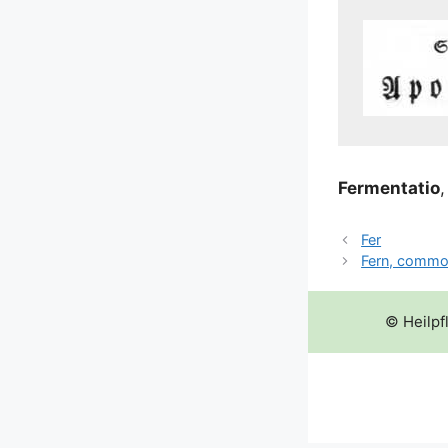
Fer­men­ta­tio
Fer
Fern, commo
© Heilpf