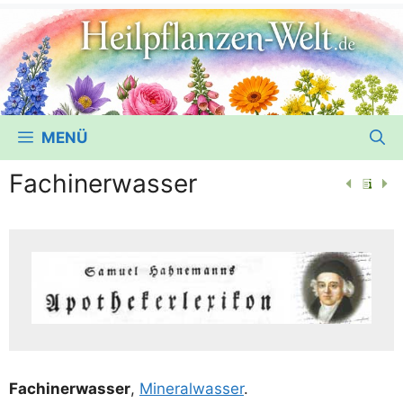
MENÜ
Fachinerwasser
Fach­i­ner­was­ser
,
Mine­ral­was­ser
.