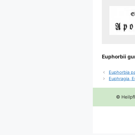
Euphor­bii gu
Euphorbia pa
Euphragia, E
© Heilpf